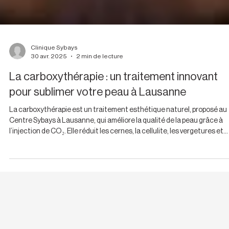
Clinique Sybays
30 avr. 2025
2 min de lecture
La carboxythérapie : un traitement innovant
pour sublimer votre peau à Lausanne
La carboxythérapie est un traitement esthétique naturel, proposé au
Centre Sybays à Lausanne, qui améliore la qualité de la peau grâce à
l’injection de CO₂. Elle réduit les cernes, la cellulite, les vergetures et
raffermit la peau sans chirurgie. Résultats visibles dès les premières
séances. Prenez rendez-vous dans notre clinique esthétique à
Lausanne pour une prise en charge personnalisée.